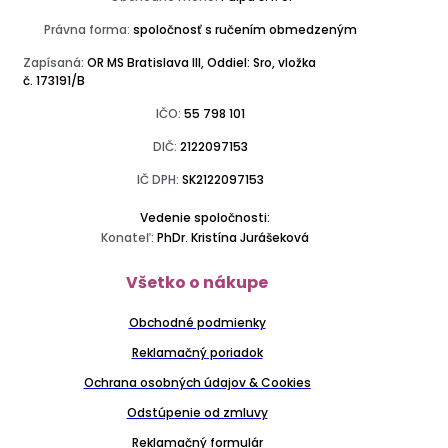
Právna forma:
spoločnosť s ručením obmedzeným
Zapísaná:
OR MS Bratislava III, Oddiel: Sro, vložka
č. 173191/B
IČO:
55 798 101
DIČ:
2122097153
IČ DPH:
SK2122097153
Vedenie spoločnosti:
Konateľ:
PhDr. Kristína Jurášeková
Všetko o nákupe
Obchodné podmienky
Reklamačný poriadok
Ochrana osobných údajov & Cookies
Odstúpenie od zmluvy
Reklamačný formulár