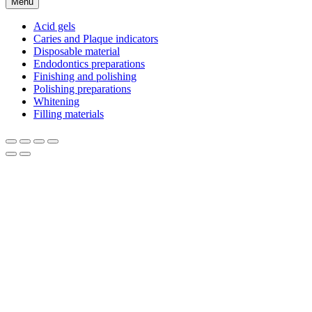
Menu
Acid gels
Caries and Plaque indicators
Disposable material
Endodontics preparations
Finishing and polishing
Polishing preparations
Whitening
Filling materials