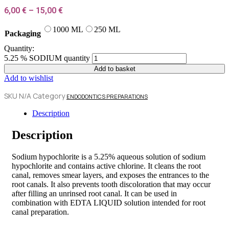
6,00
€
–
15,00
€
1000 ML
250 ML
Packaging
Quantity:
5.25 % SODIUM quantity
Add to basket
Add to wishlist
SKU
N/A
Category
ENDODONTICS PREPARATIONS
Description
Description
Sodium hypochlorite is a 5.25% aqueous solution of sodium
hypochlorite and contains active chlorine. It cleans the root
canal, removes smear layers, and exposes the entrances to the
root canals. It also prevents tooth discoloration that may occur
after filling an unrinsed root canal. It can be used in
combination with EDTA LIQUID solution intended for root
canal preparation.