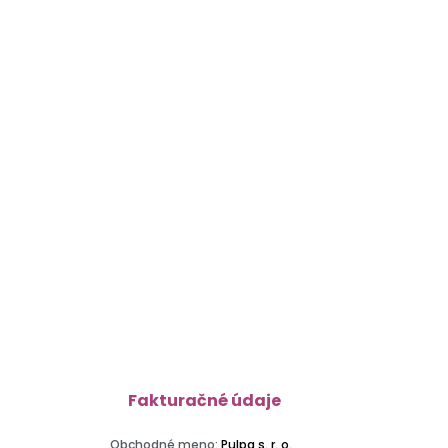
Fakturačné údaje
Obchodné meno:
Pulpa s. r. o.