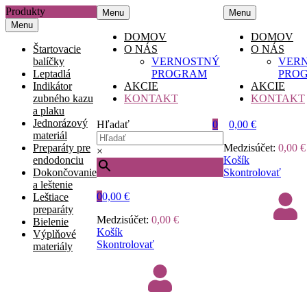
Produkty
Menu
Menu
Menu
DOMOV
DOMOV
Štartovacie
O NÁS
O NÁS
balíčky
VERNOSTNÝ
VER
Leptadlá
PROGRAM
PRO
Indikátor
AKCIE
AKCIE
zubného kazu
KONTAKT
KONTAKT
a plaku
Jednorázový
Hľadať
0
0,00
€
materiál
Preparáty pre
Medzisúčet:
0,00
€
×
endodonciu
Košík
Dokončovanie
Skontrolovať
a leštenie
0
0,00
€
Leštiace
preparáty
Medzisúčet:
0,00
€
Bielenie
Košík
Výplňové
Skontrolovať
materiály