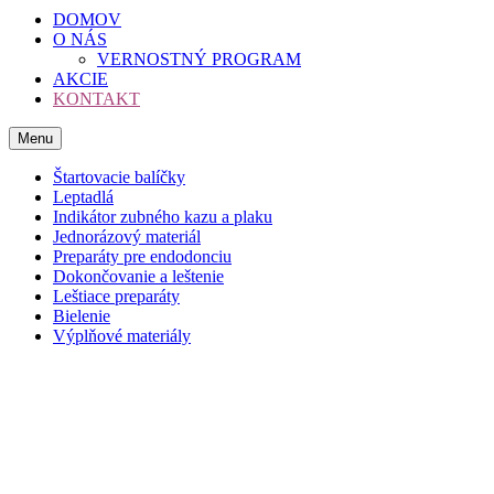
DOMOV
O NÁS
VERNOSTNÝ PROGRAM
AKCIE
KONTAKT
Menu
Štartovacie balíčky
Leptadlá
Indikátor zubného kazu a plaku
Jednorázový materiál
Preparáty pre endodonciu
Dokončovanie a leštenie
Leštiace preparáty
Bielenie
Výplňové materiály