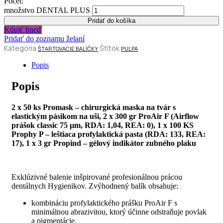
Počet:
množstvo DENTAL PLUS
Pridať do košíka
Kúpiť hneď
Pridať do zoznamu želaní
Kategória
Štítok
ŠTARTOVACIE BALÍČKY
PULPA
Popis
Popis
2 x 50 ks Promask – chirurgická maska na tvár s
elastickým pásikom na uši, 2 x 300 gr ProAir F (Airflow
prášok classic 75 µm, RDA: 1,04, REA: 0), 1 x 100 KS
Prophy P – leštiaca profylaktická pasta (RDA: 133, REA:
17), 1 x 3 gr Propind – gélový indikátor zubného plaku
Exklúzivné balenie inšpirované profesionálnou prácou
dentálnych Hygienikov. Zvýhodnený balík obsahuje:
kombináciu profylaktického prášku ProAir F s
minimálnou abrazivitou, ktorý účinne odstraňuje povlak
a pigmentácie,