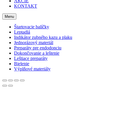
AKCIE
KONTAKT
Menu
Štartovacie balíčky
Leptadlá
Indikátor zubného kazu a plaku
Jednorázový materiál
Preparáty pre endodonciu
Dokončovanie a leštenie
Leštiace preparáty
Bielenie
Výplňové materiály