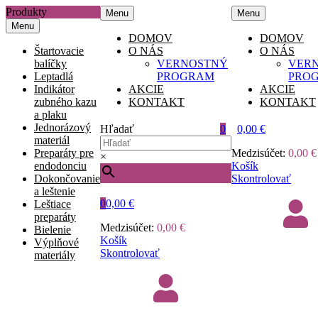
Produkty
Menu
Menu
Menu
DOMOV
DOMOV
Štartovacie
O NÁS
O NÁS
balíčky
VERNOSTNÝ
VER
Leptadlá
PROGRAM
PRO
Indikátor
AKCIE
AKCIE
zubného kazu
KONTAKT
KONTAKT
a plaku
Jednorázový
Hľadať
0
0,00
€
materiál
Preparáty pre
Medzisúčet:
0,00
€
×
endodonciu
Košík
Dokončovanie
Skontrolovať
a leštenie
0
0,00
€
Leštiace
preparáty
Medzisúčet:
0,00
€
Bielenie
Košík
Výplňové
Skontrolovať
materiály