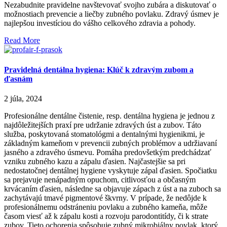
Nezabudnite pravidelne navštevovať svojho zubára a diskutovať o
možnostiach prevencie a liečby zubného povlaku. Zdravý úsmev je
najlepšou investíciou do vášho celkového zdravia a pohody.
Read More
Pravidelná dentálna hygiena: Klúč k zdravým zubom a
ďasnám
2 júla, 2024
Profesionálne dentálne čistenie, resp. dentálna hygiena je jednou z
najdôležitejších praxí pre udržanie zdravých úst a zubov. Táto
služba, poskytovaná stomatológmi a dentalnými hygienikmi, je
základným kameňom v prevencii zubných problémov a udržiavaní
jasného a zdravého úsmevu. Pomáha predovšetkým predchádzať
vzniku zubného kazu a zápalu ďasien. Najčastejšie sa pri
nedostatočnej dentálnej hygiene vyskytuje zápal ďasien. Spočiatku
sa prejavuje nenápadným opuchom, citlivosťou a občasným
krvácaním ďasien, následne sa objavuje zápach z úst a na zuboch sa
zachytávajú tmavé pigmentové škvrny. V prípade, že nedôjde k
profesionálnemu odstráneniu povlaku a zubného kameňa, môže
časom viesť až k zápalu kosti a rozvoju parodontitídy, či k strate
zubov. Tieto ochorenia spôsobuje zubný mikrobiálny povlak, ktorý