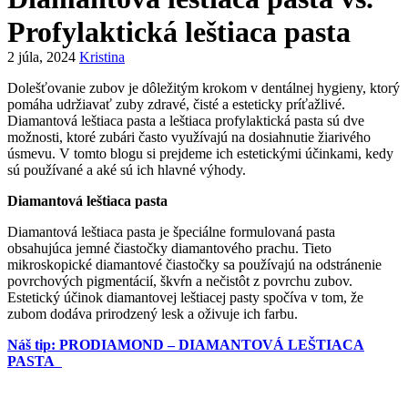
Profylaktická leštiaca pasta
2 júla, 2024
Kristina
Dolešťovanie zubov je dôležitým krokom v dentálnej hygieny, ktorý
pomáha udržiavať zuby zdravé, čisté a esteticky príťažlivé.
Diamantová leštiaca pasta a leštiaca profylaktická pasta sú dve
možnosti, ktoré zubári často využívajú na dosiahnutie žiarivého
úsmevu. V tomto blogu si prejdeme ich estetickými účinkami, kedy
sú používané a aké sú ich hlavné výhody.
Diamantová leštiaca pasta
Diamantová leštiaca pasta je špeciálne formulovaná pasta
obsahujúca jemné čiastočky diamantového prachu. Tieto
mikroskopické diamantové čiastočky sa používajú na odstránenie
povrchových pigmentácií, škvŕn a nečistôt z povrchu zubov.
Estetický účinok diamantovej leštiacej pasty spočíva v tom, že
zubom dodáva prirodzený lesk a oživuje ich farbu.
Náš tip: PRODIAMOND – DIAMANTOVÁ LEŠTIACA
PASTA