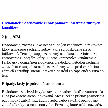
Endodoncia: Zachovanie zubov pomocou ošetrenia zubných
kanálikov
2 júla, 2024
Endodoncia, známa aj ako liečba zubných kanálikov, je zákrokom,
ktorý umožňuje záchranu zubov, ktoré sú poškodené alebo
infikované. Tento postup je zameraný na odstránenie infekcie a
zachovanie zubnej štruktúry. Liečba koreňových kanálikov je
ľahko uskutočniteľnou a dokonca praktickou metódou záchrany
zuba. Je to často jediná možnosť záchrany zuba pred extrakciou a
zároveň zabraňuje šíreniu infekcií a baktérií zo zapáleného zuba do
tela.
Prípady, kedy je potrebná endodoncia
Endodoncia sa obvykle vykonáva v prípadoch, keď je vnútorná časť
zuba poškodená alebo infikovaná. Medzi bežné príčiny poškodenia
patrí hlboký zubný kaz, traumy zuba alebo závažné opakované
zubné zákroky na tom istom zube. Príznaky, ktoré môžu naznačovať