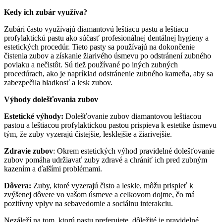
Kedy ich zubár využíva?
Zubári často využívajú diamantovú leštiacu pastu a leštiacu
profylaktickú pastu ako súčasť profesionálnej dentálnej hygieny a
estetických procedúr. Tieto pasty sa používajú na dokončenie
čistenia zubov a získanie žiarivého úsmevu po odstránení zubného
povlaku a nečistôt. Sú tiež používané po iných zubných
procedúrach, ako je napríklad odstránenie zubného kameňa, aby sa
zabezpečila hladkosť a lesk zubov.
Výhody dolešťovania zubov
Estetické výhody:
Dolešťovanie zubov diamantovou leštiacou
pastou a leštiacou profylaktickou pastou prispieva k estetike úsmevu
tým, že zuby vyzerajú čistejšie, lesklejšie a žiarivejšie.
Zdravie zubov
: Okrem estetických výhod pravidelné dolešťovanie
zubov pomáha udržiavať zuby zdravé a chrániť ich pred zubným
kazením a ďalšími problémami.
Dôvera:
Zuby, ktoré vyzerajú čisto a leskle, môžu prispieť k
zvýšenej dôvere vo vašom úsmeve a celkovom dojme, čo má
pozitívny vplyv na sebavedomie a sociálnu interakciu.
Nezáleží na tom, ktorú pastu preferujete, dôležité je pravidelné