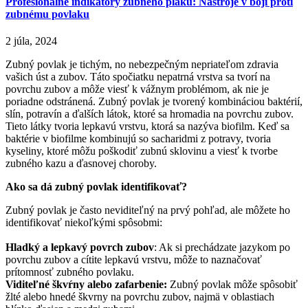
Profesionálne indikátory zubného plaku: Nástroje v boji proti
zubnému povlaku
2 júla, 2024
Zubný povlak je tichým, no nebezpečným nepriateľom zdravia
vašich úst a zubov. Táto spočiatku nepatrná vrstva sa tvorí na
povrchu zubov a môže viesť k vážnym problémom, ak nie je
poriadne odstránená. Zubný povlak je tvorený kombináciou baktérií,
slín, potravín a ďalších látok, ktoré sa hromadia na povrchu zubov.
Tieto látky tvoria lepkavú vrstvu, ktorá sa nazýva biofilm. Keď sa
baktérie v biofilme kombinujú so sacharidmi z potravy, tvoria
kyseliny, ktoré môžu poškodiť zubnú sklovinu a viesť k tvorbe
zubného kazu a ďasnovej choroby.
Ako sa dá zubný povlak identifikovať?
Zubný povlak je často neviditeľný na prvý pohľad, ale môžete ho
identifikovať niekoľkými spôsobmi:
Hladký a lepkavý povrch zubov
: Ak si prechádzate jazykom po
povrchu zubov a cítite lepkavú vrstvu, môže to naznačovať
prítomnosť zubného povlaku.
Viditeľné škvŕny alebo zafarbenie:
Zubný povlak môže spôsobiť
žlté alebo hnedé škvrny na povrchu zubov, najmä v oblastiach