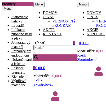
Produkty
Menu
Menu
Menu
DOMOV
DOMOV
Štartovacie
O NÁS
O NÁS
balíčky
VERNOSTNÝ
VER
Leptadlá
PROGRAM
PRO
Indikátor
AKCIE
AKCIE
zubného kazu
KONTAKT
KONTAKT
a plaku
Jednorázový
Hľadať
0
0,00
€
materiál
Preparáty pre
Medzisúčet:
0,00
€
×
endodonciu
Košík
Dokončovanie
Skontrolovať
a leštenie
0
0,00
€
Leštiace
preparáty
Medzisúčet:
0,00
€
Bielenie
Košík
Výplňové
Skontrolovať
materiály