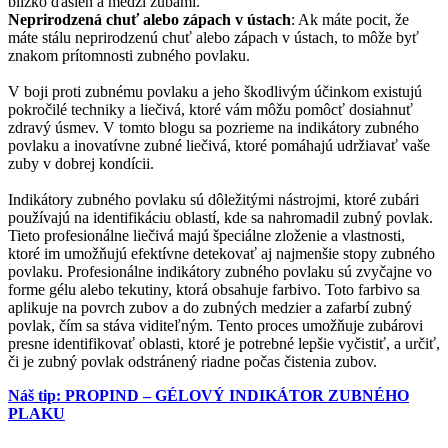
blízko ďasien a medzi zubami.
Neprirodzená chuť alebo zápach v ústach
: Ak máte pocit, že
máte stálu neprirodzenú chuť alebo zápach v ústach, to môže byť
znakom prítomnosti zubného povlaku.
V boji proti zubnému povlaku a jeho škodlivým účinkom existujú
pokročilé techniky a liečivá, ktoré vám môžu pomôcť dosiahnuť
zdravý úsmev. V tomto blogu sa pozrieme na indikátory zubného
povlaku a inovatívne zubné liečivá, ktoré pomáhajú udržiavať vaše
zuby v dobrej kondícii.
Indikátory zubného povlaku sú dôležitými nástrojmi, ktoré zubári
používajú na identifikáciu oblastí, kde sa nahromadil zubný povlak.
Tieto profesionálne liečivá majú špeciálne zloženie a vlastnosti,
ktoré im umožňujú efektívne detekovať aj najmenšie stopy zubného
povlaku. Profesionálne indikátory zubného povlaku sú zvyčajne vo
forme gélu alebo tekutiny, ktorá obsahuje farbivo. Toto farbivo sa
aplikuje na povrch zubov a do zubných medzier a zafarbí zubný
povlak, čím sa stáva viditeľným. Tento proces umožňuje zubárovi
presne identifikovať oblasti, ktoré je potrebné lepšie vyčistiť, a určiť,
či je zubný povlak odstránený riadne počas čistenia zubov.
Náš tip: PROPIND – GÉLOVÝ INDIKÁTOR ZUBNÉHO
PLAKU