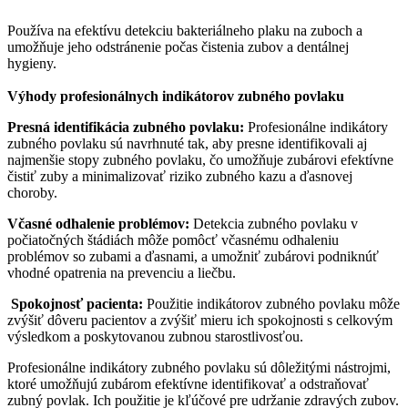
Používa na efektívu detekciu bakteriálneho plaku na zuboch a
umožňuje jeho odstránenie počas čistenia zubov a dentálnej
hygieny.
Výhody profesionálnych indikátorov zubného povlaku
Presná identifikácia zubného povlaku:
Profesionálne indikátory
zubného povlaku sú navrhnuté tak, aby presne identifikovali aj
najmenšie stopy zubného povlaku, čo umožňuje zubárovi efektívne
čistiť zuby a minimalizovať riziko zubného kazu a ďasnovej
choroby.
Včasné odhalenie problémov:
Detekcia zubného povlaku v
počiatočných štádiách môže pomôcť včasnému odhaleniu
problémov so zubami a ďasnami, a umožniť zubárovi podniknúť
vhodné opatrenia na prevenciu a liečbu.
Spokojnosť pacienta:
Použitie indikátorov zubného povlaku môže
zvýšiť dôveru pacientov a zvýšiť mieru ich spokojnosti s celkovým
výsledkom a poskytovanou zubnou starostlivosťou.
Profesionálne indikátory zubného povlaku sú dôležitými nástrojmi,
ktoré umožňujú zubárom efektívne identifikovať a odstraňovať
zubný povlak. Ich použitie je kľúčové pre udržanie zdravých zubov.