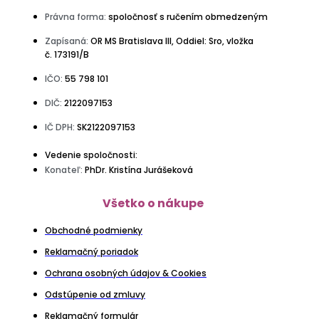
Právna forma:
spoločnosť s ručením obmedzeným
Zapísaná:
OR MS Bratislava III, Oddiel: Sro, vložka
č. 173191/B
IČO:
55 798 101
DIČ:
2122097153
IČ DPH:
SK2122097153
Vedenie spoločnosti:
Konateľ:
PhDr. Kristína Jurášeková
Všetko o nákupe
Obchodné podmienky
Reklamačný poriadok
Ochrana osobných údajov & Cookies
Odstúpenie od zmluvy
Reklamačný formulár