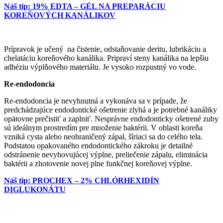
Náš tip: 19% EDTA – GÉL NA PREPARÁCIU
KOREŇOVÝCH KANÁLIKOV
Prípravok je učený na čistenie, odstaňovanie deritu, lubrikáciu a
chelatáciu koreňového kanálika. Pripraví steny kanálika na lepšiu
adhéziu výplňového materiálu. Je vysoko rozpustný vo vode.
Re-endodoncia
Re-endodoncia je nevyhnutná a vykonáva sa v prípade, že
predchádzajúce endodontické ošetrenie zlyhá a je potrebné kanáliky
opätovne prečistiť a zaplniť. Nesprávne endodonticky ošetrené zuby
sú ideálnym prostredím pre množenie baktérii. V oblasti koreňa
vzniká cysta alebo neohraničený zápal, šíriaci sa do celého tela.
Podstatou opakovaného endodontického zákroku je detailné
odstránenie nevyhovujúcej výplne, preliečenie zápalu, eliminácia
baktérii a zhotovenie novej plne funkčnej koreňovej výplne.
Náš tip: PROCHEX – 2% CHLÓRHEXIDÍN
DIGLUKONÁTU