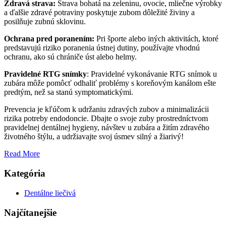
Zdravá strava:
Strava bohatá na zeleninu, ovocie, mliečne výrobky
a ďalšie zdravé potraviny poskytuje zubom dôležité živiny a
posilňuje zubnú sklovinu.
Ochrana pred poranením:
Pri športe alebo iných aktivitách, ktoré
predstavujú riziko poranenia ústnej dutiny, používajte vhodnú
ochranu, ako sú chrániče úst alebo helmy.
Pravidelné RTG snímky
: Pravidelné vykonávanie RTG snímok u
zubára môže pomôcť odhaliť problémy s koreňovým kanálom ešte
predtým, než sa stanú symptomatickými.
Prevencia je kľúčom k udržaniu zdravých zubov a minimalizácii
rizika potreby endodoncie. Dbajte o svoje zuby prostredníctvom
pravidelnej dentálnej hygieny, návštev u zubára a žitím zdravého
životného štýlu, a udržiavajte svoj úsmev silný a žiarivý!
Read More
Kategória
Dentálne liečivá
Najčítanejšie