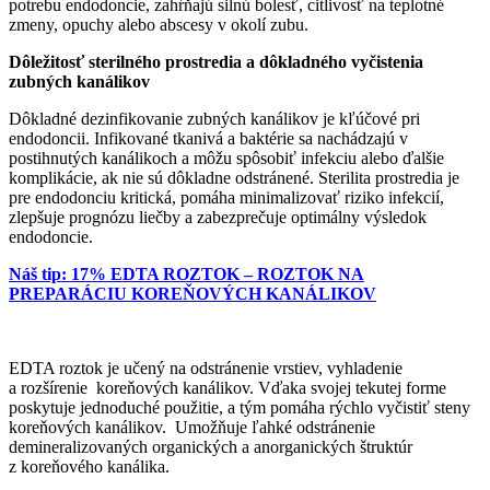
potrebu endodoncie, zahŕňajú silnú bolesť, citlivosť na teplotné
zmeny, opuchy alebo abscesy v okolí zubu.
Dôležitosť sterilného prostredia a dôkladného vyčistenia
zubných kanálikov
Dôkladné dezinfikovanie zubných kanálikov je kľúčové pri
endodoncii. Infikované tkanivá a baktérie sa nachádzajú v
postihnutých kanálikoch a môžu spôsobiť infekciu alebo ďalšie
komplikácie, ak nie sú dôkladne odstránené. Sterilita prostredia je
pre endodonciu kritická, pomáha minimalizovať riziko infekcií,
zlepšuje prognózu liečby a zabezprečuje optimálny výsledok
endodoncie.
Náš tip: 17% EDTA ROZTOK – ROZTOK NA
PREPARÁCIU KOREŇOVÝCH KANÁLIKOV
EDTA roztok je učený na odstránenie vrstiev, vyhladenie
a rozšírenie koreňových kanálikov. Vďaka svojej tekutej forme
poskytuje jednoduché použitie, a tým pomáha rýchlo vyčistiť steny
koreňových kanálikov. Umožňuje ľahké odstránenie
demineralizovaných organických a anorganických štruktúr
z koreňového kanálika.