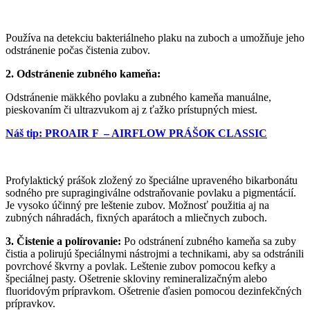
Používa na detekciu bakteriálneho plaku na zuboch a umožňuje jeho
odstránenie počas čistenia zubov.
2.
Odstránenie zubného kameňa:
Odstránenie mäkkého povlaku a zubného kameňa manuálne,
pieskovaním či ultrazvukom aj z ťažko prístupných miest.
Náš tip: PROAIR F – AIRFLOW PRÁŠOK CLASSIC
Profylaktický prášok zložený zo špeciálne upraveného bikarbonátu
sodného pre supragingiválne odstraňovanie povlaku a pigmentácií.
Je vysoko účinný pre leštenie zubov. Možnosť použitia aj na
zubných náhradách, fixných aparátoch a mliečnych zuboch.
3.
Čistenie a polírovanie:
Po odstránení zubného kameňa sa zuby
čistia a polirujú špeciálnymi nástrojmi a technikami, aby sa odstránili
povrchové škvrny a povlak. Leštenie zubov pomocou kefky a
špeciálnej pasty. Ošetrenie skloviny remineralizačným alebo
fluoridovým prípravkom. Ošetrenie ďasien pomocou dezinfekčných
prípravkov.