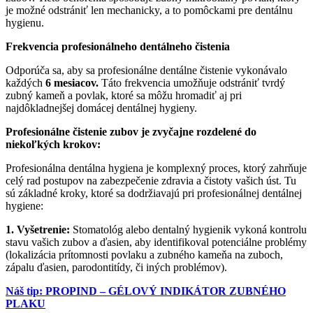
je možné odstrániť len mechanicky, a to pomôckami pre dentálnu
hygienu.
Frekvencia profesionálneho dentálneho čistenia
Odporúča sa, aby sa profesionálne dentálne čistenie vykonávalo
každých
6 mesiacov.
Táto frekvencia umožňuje odstrániť tvrdý
zubný kameň a povlak, ktoré sa môžu hromadiť aj pri
najdôkladnejšej domácej dentálnej hygieny.
Profesionálne čistenie zubov je zvyčajne rozdelené do
niekoľkých krokov:
Profesionálna dentálna hygiena je komplexný proces, ktorý zahrňuje
celý rad postupov na zabezpečenie zdravia a čistoty vašich úst.
Tu
sú základné kroky, ktoré sa dodržiavajú pri profesionálnej dentálnej
hygiene:
1. Vyšetrenie:
Stomatológ alebo dentalný hygienik vykoná kontrolu
stavu vašich zubov a ďasien, aby identifikoval potenciálne problémy
(lokalizácia prítomnosti povlaku a zubného kameňa na zuboch,
zápalu ďasien, parodontitídy, či iných problémov).
Náš tip: PROPIND – GÉLOVÝ INDIKÁTOR ZUBNÉHO
PLAKU