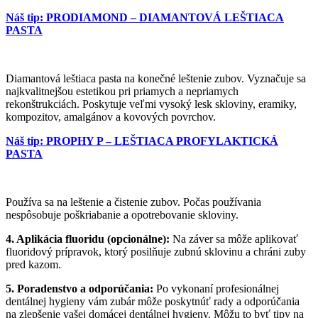
Náš tip:
PRODIAMOND – DIAMANTOVÁ LEŠTIACA
PASTA
Diamantová leštiaca pasta na konečné leštenie zubov. Vyznačuje sa
najkvalitnejšou estetikou pri priamych a nepriamych
rekonštrukciách. Poskytuje veľmi vysoký lesk skloviny, eramiky,
kompozitov, amalgánov a kovových povrchov.
Náš tip:
PROPHY P – LEŠTIACA PROFYLAKTICKÁ
PASTA
Používa sa na leštenie a čistenie zubov. Počas používania
nespôsobuje poškriabanie a opotrebovanie skloviny.
4. Aplikácia fluoridu (opcionálne):
Na záver sa môže aplikovať
fluoridový prípravok, ktorý posilňuje zubnú sklovinu a chráni zuby
pred kazom.
5.
Poradenstvo a odporúčania:
Po vykonaní profesionálnej
dentálnej hygieny vám zubár môže poskytnúť rady a odporúčania
na zlepšenie vašej domácej dentálnej hygieny. Môžu to byť tipy na