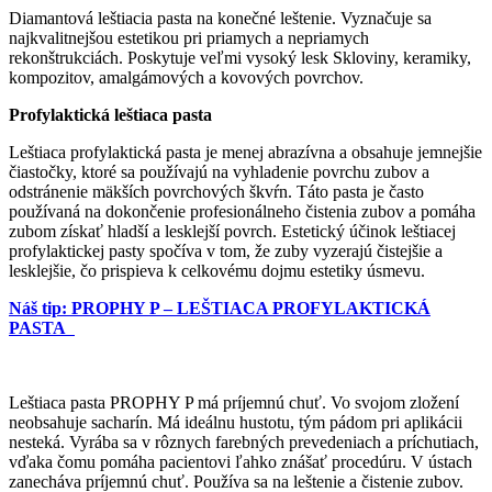
Diamantová leštiacia pasta na konečné leštenie. Vyznačuje sa
najkvalitnejšou estetikou pri priamych a nepriamych
rekonštrukciách. Poskytuje veľmi vysoký lesk Skloviny, keramiky,
kompozitov, amalgámových a kovových povrchov.
Profylaktická leštiaca pasta
Leštiaca profylaktická pasta je menej abrazívna a obsahuje jemnejšie
čiastočky, ktoré sa používajú na vyhladenie povrchu zubov a
odstránenie mäkších povrchových škvŕn. Táto pasta je často
používaná na dokončenie profesionálneho čistenia zubov a pomáha
zubom získať hladší a lesklejší povrch. Estetický účinok leštiacej
profylaktickej pasty spočíva v tom, že zuby vyzerajú čistejšie a
lesklejšie, čo prispieva k celkovému dojmu estetiky úsmevu.
Náš tip: PROPHY P – LEŠTIACA PROFYLAKTICKÁ
PASTA
Leštiaca pasta PROPHY P má príjemnú chuť. Vo svojom zložení
neobsahuje sacharín. Má ideálnu hustotu, tým pádom pri aplikácii
nesteká. Vyrába sa v rôznych farebných prevedeniach a príchutiach,
vďaka čomu pomáha pacientovi ľahko znášať procedúru. V ústach
zanecháva príjemnú chuť. Používa sa na leštenie a čistenie zubov.