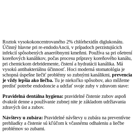
Roztok vysokokoncentrovaného 2% chlórhexidín diglukonátu.
Účinný hlavne pri re-endodoAncii, v prípadoch perzistujúcich
infekcií spôsobených anaeróbnymi kmeňmi. Používa sa pri ošetrení
koreňových kanálikov, počas procesu prípravy koreňového kanálu,
pri chemickom debridemente, čistení a hydratácii kanálika. Má
vysokú antibakteriálnu účinnosť. Hoci moderná stomatológia je
schopná úspešne liečiť problémy so zubnými kanálikmi,
prevencia
je vždy lepšia ako liečba.
Tu je niekoľko spôsobov, ako môžeme
predísť potrebe endodoncie a udržať svoje zuby v zdravom stave:
Pravidelná dentálna hygiena:
pravidelné čistenie zubov aspoň
dvakrát denne a používanie zubnej nite je základom udržiavania
zdravých úst a zubov.
Návštevy u zubára:
Pravidelné návštevy u zubára na preventívne
prehliadky a čistenie sú kľúčom k včasnému odhaleniu a liečbe
problémov so zubami.